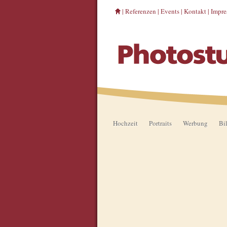
|
Referenzen
|
Events
|
Kontakt
|
Impr
Hochzeit
Portraits
Werbung
Bi